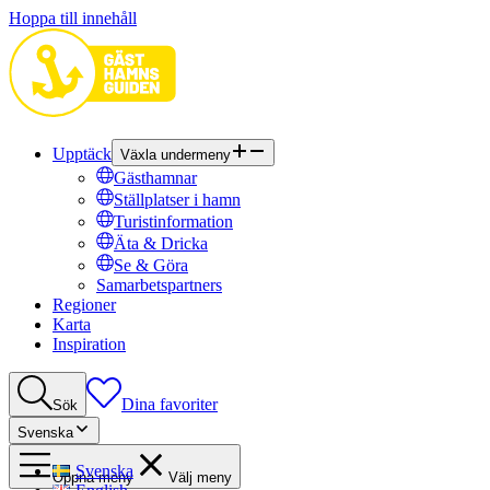
Hoppa till innehåll
Upptäck
Växla undermeny
Gästhamnar
Ställplatser i hamn
Turistinformation
Äta & Dricka
Se & Göra
Samarbetspartners
Regioner
Karta
Inspiration
Dina favoriter
Sök
Svenska
Svenska
Öppna meny
Välj meny