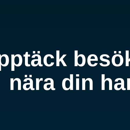
pptäck besö
nära din h