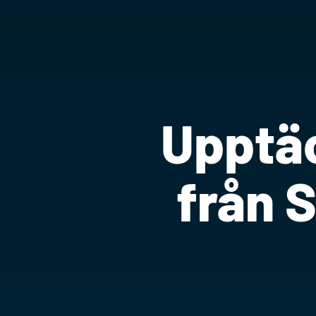
Upptäc
från S