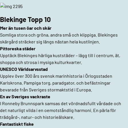
Blekinge Topp 10
Mer än tusen öar och skär
Somliga stora och gröna, andra små och klippiga. Blekinges
skärgård sträcker sig längs nästan hela kustlinjen.
Pittoreska städer
Upptäck Blekinges härliga kuststäder – lägg till i centrum, ät,
shoppa och strosa i mysiga kulturkvarter.
UNESCO Världsarvsstad
Upplev över 300 års svensk marinhistoria i Örlogsstaden
Karlskrona. Pampiga torg, paradgator, och befästningar
bevarade från Sveriges stormaktstid i Europa.
En av Sveriges vackraste
I Ronneby Brunnspark samsas det vördnadsfullt vårdade och
det naturligt vilda i en oemotståndlig harmoni. En pärla för
trädgård-, natur- och historieälskare.
Fantastiskt fiske