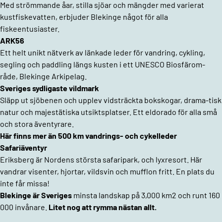
Med strömmande åar, stilla sjöar och mängder med varierat
kustfiskevatten, erbjuder Blekinge något för alla
fiskeentusiaster.
ARK56
Ett helt unikt nätverk av länkade leder för vandring, cykling,
segling och paddling längs kusten i ett UNESCO Biosfärom-
råde, Blekinge Arkipelag.
Sveriges sydligaste vildmark
Släpp ut sjöbenen och upplev vidsträckta bokskogar, drama-tisk
natur och majestätiska utsiktsplatser. Ett eldorado för alla små
och stora äventyrare.
Här finns mer än 500 km vandrings- och cykelleder
Safariäventyr
Eriksberg är Nordens största safaripark, och lyxresort. Här
vandrar visenter, hjortar, vildsvin och mufflon fritt. En plats du
inte får missa!
Blekinge är Sveriges
minsta landskap på 3,000 km2 och runt 160
000 invånare.
Litet nog att rymma nästan allt.