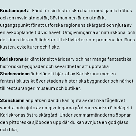
Kristianopel
är känd för sin historiska charm med gamla trähus
och en mysig atmosfär. Gästhamnen är en utmärkt
utgångspunkt för att utforska regionens skärgård och njuta av
en avkopplande tid vid havet. Omgivningarna är natursköna, och
det finns flera möjligheter till aktiviteter som promenader längs
kusten, cykelturer och fiske.
Karlskrona
är känt för sitt världsarv och har många fantastiska
historiska byggnader och sevärdheter att upptäcka.
Stadsmarinan
är beläget i hjärtat av Karlskrona med en
fantastisk utsikt över stadens historiska byggnader och närhet
till restauranger, museum och butiker.
Stenshamn
är platsen där du kan njuta av det rika fågellivet,
vandra och njuta av omgivningarna på denna vackra ö beläget i
Karlskronas östra skärgård. Under sommarmånaderna öppnar
den pittoreska sjöboden upp där du kan avnjuta en god glass
och fika.