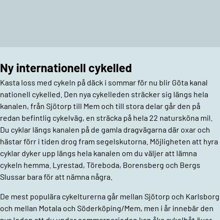
Ny internationell cykelled
Kasta loss med cykeln på däck i sommar för nu blir Göta kanal
nationell cykelled. Den nya cykelleden sträcker sig längs hela
kanalen, från Sjötorp till Mem och till stora delar går den på
redan befintlig cykelväg, en sträcka på hela 22 natursköna mil.
Du cyklar längs kanalen på de gamla dragvägarna där oxar och
hästar förr i tiden drog fram segelskutorna. Möjligheten att hyra
cyklar dyker upp längs hela kanalen om du väljer att lämna
cykeln hemma. Lyrestad, Töreboda, Borensberg och Bergs
Slussar bara för att nämna några.
De mest populära cykelturerna går mellan Sjötorp och Karlsborg
och mellan Motala och Söderköping/Mem, men i år innebär den
nya leden att du under sommarperioden kan åka cykelbåt över