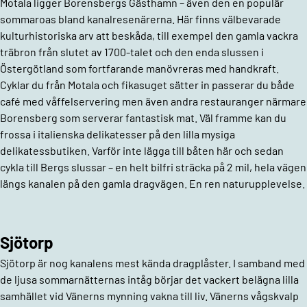
Motala ligger Borensbergs Gästhamn – även den en populär
sommaroas bland kanalresenärerna. Här finns välbevarade
kulturhistoriska arv att beskåda, till exempel den gamla vackra
träbron från slutet av 1700-talet och den enda slussen i
Östergötland som fortfarande manövreras med handkraft.
Cyklar du från Motala och fikasuget sätter in passerar du både
café med våffelservering men även andra restauranger närmare
Borensberg som serverar fantastisk mat. Väl framme kan du
frossa i italienska delikatesser på den lilla mysiga
delikatessbutiken. Varför inte lägga till båten här och sedan
cykla till Bergs slussar – en helt bilfri sträcka på 2 mil, hela vägen
längs kanalen på den gamla dragvägen. En ren naturupplevelse.
Sjötorp
Sjötorp är nog kanalens mest kända dragplåster. I samband med
de ljusa sommarnätternas intåg börjar det vackert belägna lilla
samhället vid Vänerns mynning vakna till liv. Vänerns vågskvalp