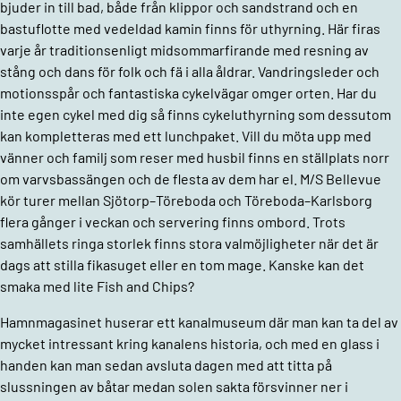
bjuder in till bad, både från klippor och sandstrand och en
bastuflotte med vedeldad kamin finns för uthyrning. Här firas
varje år traditionsenligt midsommarfirande med resning av
stång och dans för folk och fä i alla åldrar. Vandringsleder och
motionsspår och fantastiska cykelvägar omger orten. Har du
inte egen cykel med dig så finns cykeluthyrning som dessutom
kan kompletteras med ett lunchpaket. Vill du möta upp med
vänner och familj som reser med husbil finns en ställplats norr
om varvsbassängen och de flesta av dem har el. M/S Bellevue
kör turer mellan Sjötorp–Töreboda och Töreboda–Karlsborg
flera gånger i veckan och servering finns ombord. Trots
samhällets ringa storlek finns stora valmöjligheter när det är
dags att stilla fikasuget eller en tom mage. Kanske kan det
smaka med lite Fish and Chips?
Hamnmagasinet huserar ett kanalmuseum där man kan ta del av
mycket intressant kring kanalens historia, och med en glass i
handen kan man sedan avsluta dagen med att titta på
slussningen av båtar medan solen sakta försvinner ner i