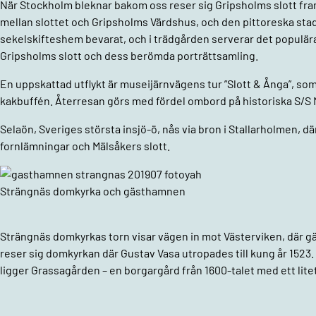
När Stockholm bleknar bakom oss reser sig Gripsholms slott framf
mellan slottet och Gripsholms Värdshus, och den pittoreska sta
sekelskifteshem bevarat, och i trädgården serverar det populära
Gripsholms slott och dess berömda porträttsamling.
En uppskattad utflykt är museijärnvägens tur ”Slott & Ånga”, som
kakbuffén. Återresan görs med fördel ombord på historiska S/S 
Selaön, Sveriges största insjö-ö, nås via bron i Stallarholmen, dä
fornlämningar och Mälsåkers slott.
Strängnäs domkyrka och gästhamnen
Strängnäs domkyrkas torn visar vägen in mot Västerviken, där g
reser sig domkyrkan där Gustav Vasa utropades till kung år 152
ligger Grassagården – en borgargård från 1600-talet med ett lit