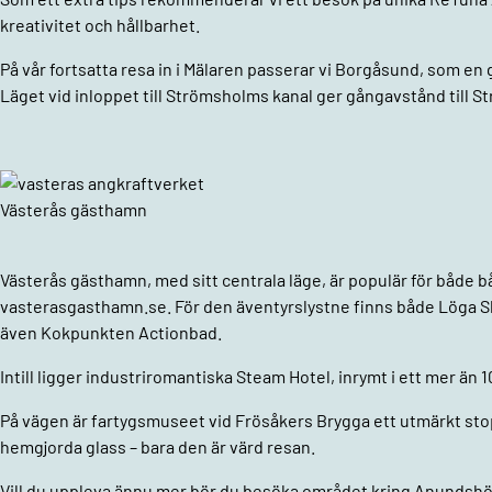
kreativitet och hållbarhet.
På vår fortsatta resa in i Mälaren passerar vi Borgåsund, som e
Läget vid inloppet till Strömsholms kanal ger gångavstånd till 
Västerås gästhamn
Västerås gästhamn, med sitt centrala läge, är populär för både bå
vasterasgasthamn.se. För den äventyrslystne finns både Löga 
även Kokpunkten Actionbad.
Intill ligger industriromantiska Steam Hotel, inrymt i ett mer än
På vägen är fartygsmuseet vid Frösåkers Brygga ett utmärkt stop
hemgjorda glass – bara den är värd resan.
Vill du uppleva ännu mer bör du besöka området kring Anundshög