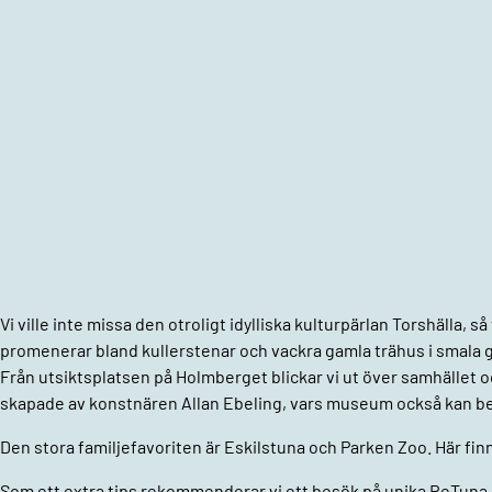
Vi ville inte missa den otroligt idylliska kulturpärlan Torshälla, 
promenerar bland kullerstenar och vackra gamla trähus i smala gr
Från utsiktsplatsen på Holmberget blickar vi ut över samhället 
skapade av konstnären Allan Ebeling, vars museum också kan bes
Den stora familjefavoriten är Eskilstuna och Parken Zoo. Här finn
Som ett extra tips rekommenderar vi ett besök på unika ReTuna Å