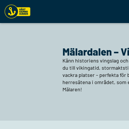
Mälardalen – V
Känn historiens vingslag och f
du till vikingatid, stormaktst
vackra platser – perfekta för 
herresätena i området, som e
Mälaren!