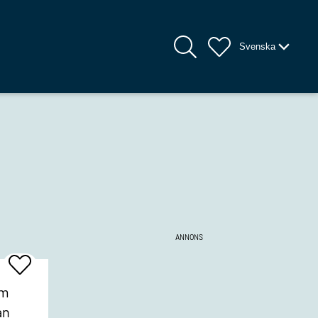
Svenska
ANNONS
Add
To
Favrites
om
an