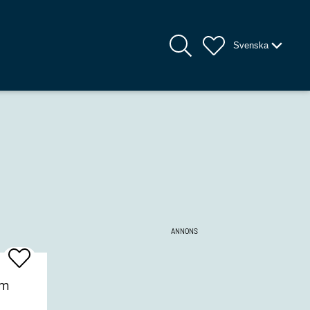
Svenska
ANNONS
Add
To
Favrites
om