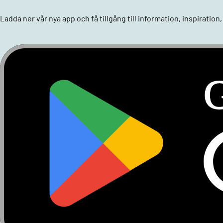
Ladda ner vår nya app och få tillgång till information, inspiratio