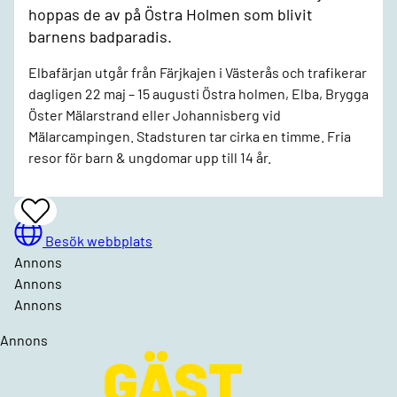
hoppas de av på Östra Holmen som blivit
barnens badparadis.
Elbafärjan utgår från Färjkajen i Västerås och trafikerar
dagligen 22 maj – 15 augusti Östra holmen, Elba, Brygga
Öster Mälarstrand eller Johannisberg vid
Mälarcampingen. Stadsturen tar cirka en timme. Fria
resor för barn & ungdomar upp till 14 år.
Båttur
Add
To
Favrites
Besök webbplats
Annons
Annons
Annons
Annons