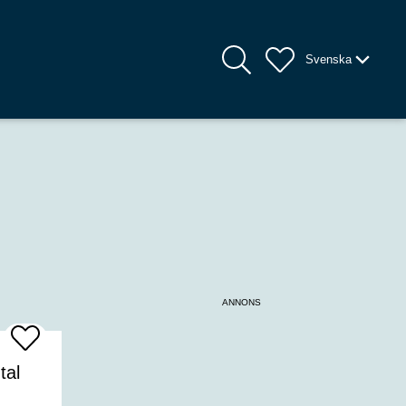
Svenska
ANNONS
Add
To
Favrites
tal