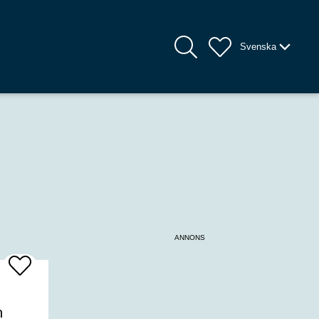
Svenska
ANNONS
Add
To
Favrites
n