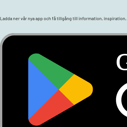
Ladda ner vår nya app och få tillgång till information, inspiratio