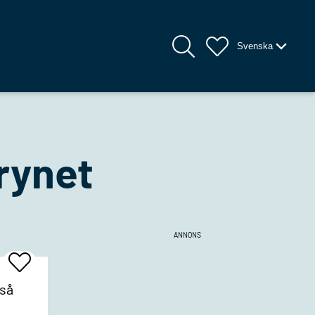
Svenska
rynet
ANNONS
Add
To
Favrites
 så