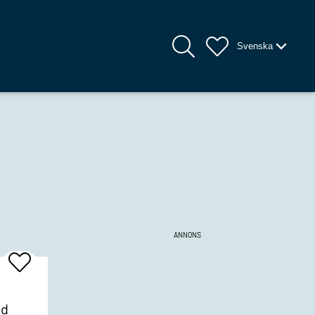
Svenska
ANNONS
Add
To
Favrites
ed