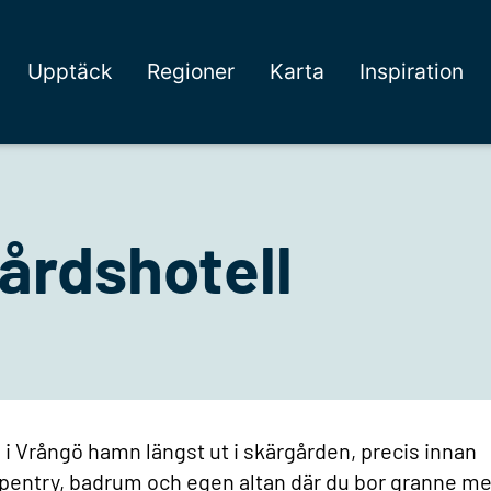
Upptäck
Regioner
Karta
Inspiration
årdshotell
 i Vrångö hamn längst ut i skärgården, precis innan
 pentry, badrum och egen altan där du bor granne m