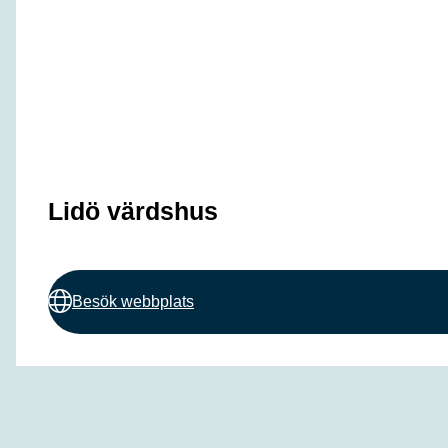
Lidö värdshus
Besök webbplats