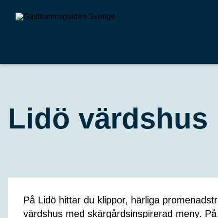
Lidö värdshus
På Lidö hittar du klippor, härliga promenadst
värdshus med skärgårdsinspirerad meny. På ö