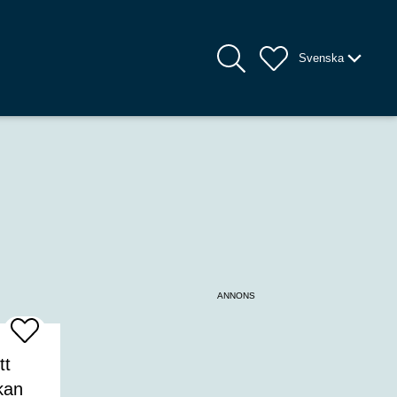
Svenska
ANNONS
Add
To
Favrites
tt
kan