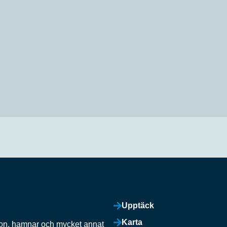
Upptäck
Karta
ation, hamnar och mycket annat