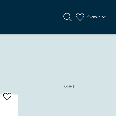
Svenska
ANNONS
Add
To
Favrites