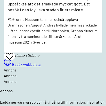
upptäckte att det smakade mycket gott. Ett
besök i den idylliska staden är ett måste.
På Grenna Museum kan man också uppleva
Grännasonen August Andrés hyllade men misslyckade
luftballongsexpedition till Nordpolen. Grenna Museum
är en av tre nominerade till utmärkelsen Årets
museum 2021 i Sverige.
Polkagrisbak i Gränna
Add
To
Favrites
Besök webbplats
Annons
Annons
Annons
Annons
Ladda ner vår nya app och få tillgång till information, inspiration,