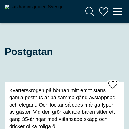
Postgatan
Add
Kvarterskrogen på hörnan mitt emot stans
To
Favrites
gamla posthus är på samma gång avslappnad
och elegant. Och lockar således många typer
av gäster. Vid den grönkaklade baren sitter ett
gäng 35-åringar med välansade skägg och
dricker olika roliga öl…