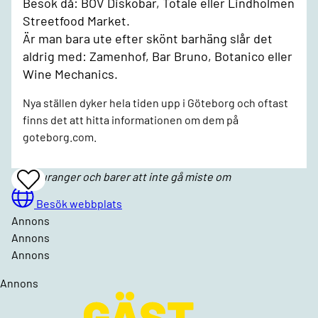
Besök då: BOV Diskobar, Totale eller Lindholmen
Streetfood Market.
Är man bara ute efter skönt barhäng slår det
aldrig med: Zamenhof, Bar Bruno, Botanico eller
Wine Mechanics.
Nya ställen dyker hela tiden upp i Göteborg och oftast
finns det att hitta informationen om dem på
goteborg.com.
Restauranger och barer att inte gå miste om
Add
To
Favrites
Besök webbplats
Annons
Annons
Annons
Annons