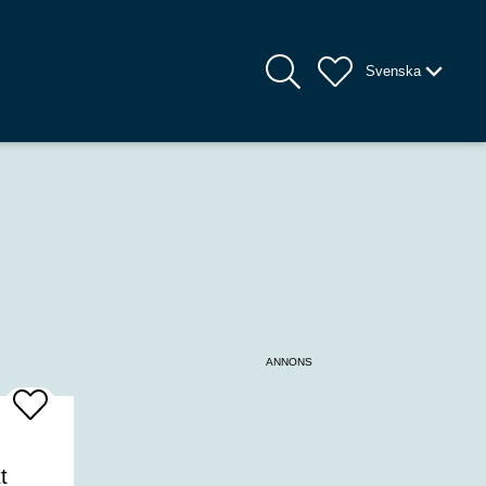
Svenska
ANNONS
Add
To
Favrites
u
t