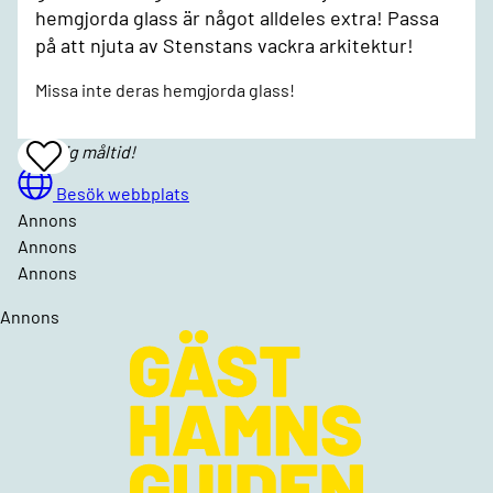
hemgjorda glass är något alldeles extra! Passa
på att njuta av Stenstans vackra arkitektur!
Missa inte deras hemgjorda glass!
Smaklig måltid!
Add
To
Favrites
Besök webbplats
Annons
Annons
Annons
Annons