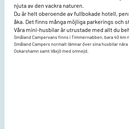
njuta av den vackra naturen.
Du är helt oberoende av fullbokade hotell, pens
åka. Det finns många möjliga parkerings och st
Våra mini-husbilar är utrustade med allt du behö
Småland Campervans finns i Timmernabben, bara 40 km nor
Småland Campers normalt lämnar över sina husbilar nära K
Oskarshamn samt Växjö med omnejd.