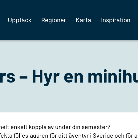
Upptäck
Regioner
Karta
Inspiration
 – Hyr en minihu
ch helt enkelt koppla av under din semester?
kta följeslagaren för ditt äventyr i Sverige och för a