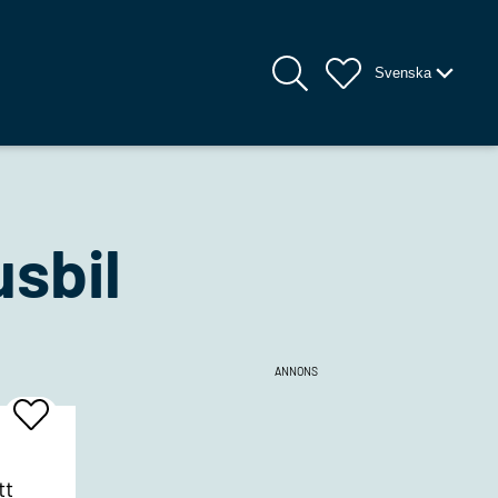
Svenska
sbil
ANNONS
Add
To
Favrites
tt