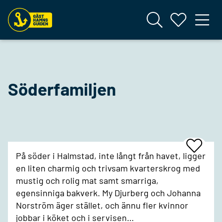
Söderfamiljen
Add
På söder i Halmstad, inte långt från havet, ligger
To
Favrites
en liten charmig och trivsam kvarterskrog med
mustig och rolig mat samt smarriga,
egensinniga bakverk. My Djurberg och Johanna
Norström äger stället, och ännu fler kvinnor
jobbar i köket och i servisen…