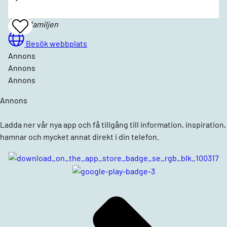
Söderfamiljen
Add
To
Favrites
Besök webbplats
Annons
Annons
Annons
Annons
Ladda ner vår nya app och få tillgång till information, inspiration,
hamnar och mycket annat direkt i din telefon.