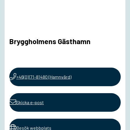
Bryggholmens Gästhamn
+46(0)171-81480 (Hamnvärd)
Skicka e-post
Besök webbplats