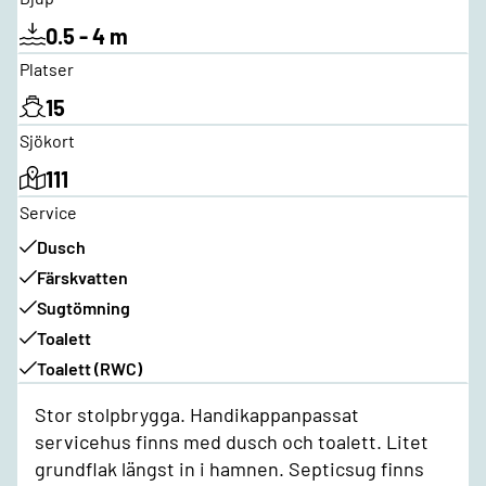
0.5 - 4 m
Platser
15
Sjökort
111
Service
Dusch
Färskvatten
Sugtömning
Toalett
Toalett (RWC)
Stor stolpbrygga. Handikappanpassat
servicehus finns med dusch och toalett. Litet
grundflak längst in i hamnen. Septicsug finns