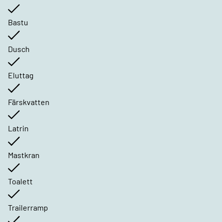
Bastu
Dusch
Eluttag
Färskvatten
Latrin
Mastkran
Toalett
Trailerramp