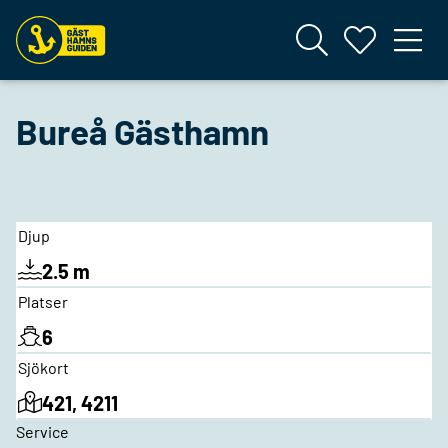
Bureå Gästhamn
Djup
2.5 m
Platser
6
Sjökort
421, 4211
Service