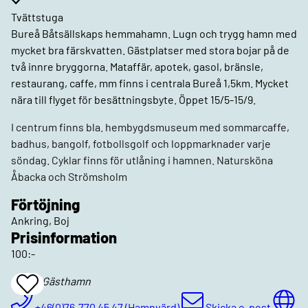
Tvättstuga
Bureå Båtsällskaps hemmahamn. Lugn och trygg hamn med
mycket bra färskvatten. Gästplatser med stora bojar på de
två innre bryggorna. Mataffär, apotek, gasol, bränsle,
restaurang, caffe, mm finns i centrala Bureå 1,5km. Mycket
nära till flyget för besättningsbyte. Öppet 15/5-15/9.
I centrum finns bla. hembygdsmuseum med sommarcaffe,
badhus, bangolf, fotbollsgolf och loppmarknader varje
söndag. Cyklar finns för utlåning i hamnen. Natursköna
Åbacka och Strömsholm
Förtöjning
Ankring, Boj
Prisinformation
100:-
Bureå Gästhamn
Add
To
Favrites
+46(0)76-770 45 47 (Hamnvärd)
Skicka e-post