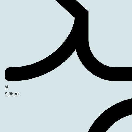
50
Sjökort