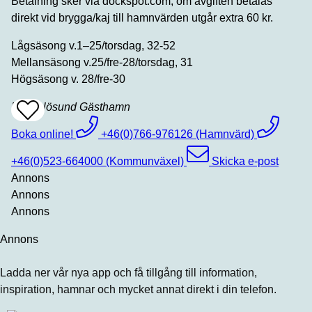
Betalning sker via dockspot.com, om avgiften betalas
direkt vid brygga/kaj till hamnvärden utgår extra 60 kr.
Lågsäsong v.1–25/torsdag, 32-52
Mellansäsong v.25/fre-28/torsdag, 31
Högsäsong v. 28/fre-30
Hasselösund Gästhamn
Add
To
Favrites
Boka online!
+46(0)766-976126 (Hamnvärd)
+46(0)523-664000 (Kommunväxel)
Skicka e-post
Annons
Annons
Annons
Annons
Ladda ner vår nya app och få tillgång till information,
inspiration, hamnar och mycket annat direkt i din telefon.