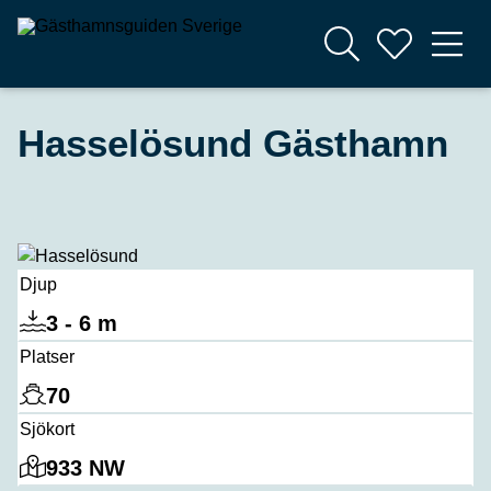
Hasselösund Gästhamn
Djup
3 - 6 m
Platser
70
Sjökort
933 NW