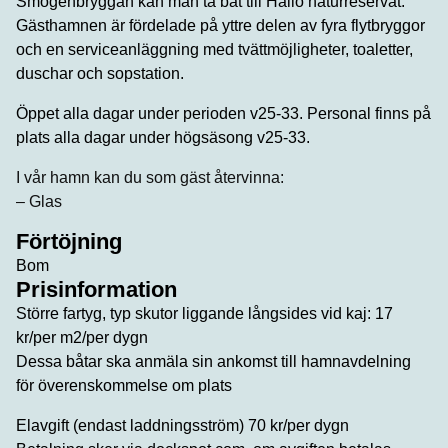
Smögenbryggan kan man ta båt till Hållö naturreservat.
Gästhamnen är fördelade på yttre delen av fyra flytbryggor
och en serviceanläggning med tvättmöjligheter, toaletter,
duschar och sopstation.
Öppet alla dagar under perioden v25-33. Personal finns på
plats alla dagar under högsäsong v25-33.
I vår hamn kan du som gäst återvinna:
– Glas
Förtöjning
Bom
Prisinformation
Större fartyg, typ skutor liggande långsides vid kaj: 17
kr/per m2/per dygn
Dessa båtar ska anmäla sin ankomst till hamnavdelning
för överenskommelse om plats
Elavgift (endast laddningsström) 70 kr/per dygn