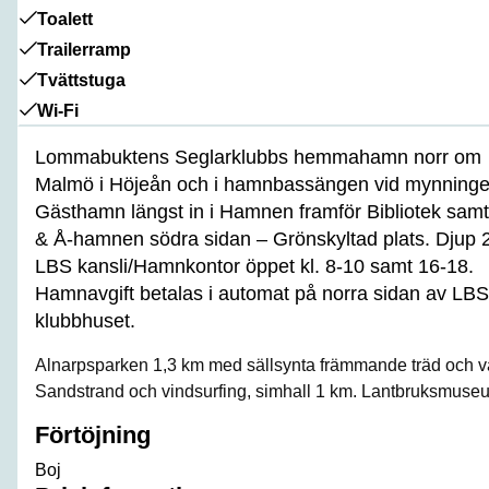
Toalett
Trailerramp
Tvättstuga
Wi-Fi
Lommabuktens Seglarklubbs hemmahamn norr om
Malmö i Höjeån och i hamnbassängen vid mynninge
Gästhamn längst in i Hamnen framför Bibliotek samt
& Å-hamnen södra sidan – Grönskyltad plats. Djup 
LBS kansli/Hamnkontor öppet kl. 8-10 samt 16-18.
Hamnavgift betalas i automat på norra sidan av LBS
klubbhuset.
Alnarpsparken 1,3 km med sällsynta främmande träd och vä
Sandstrand och vindsurfing, simhall 1 km. Lantbruksmuse
Förtöjning
Boj