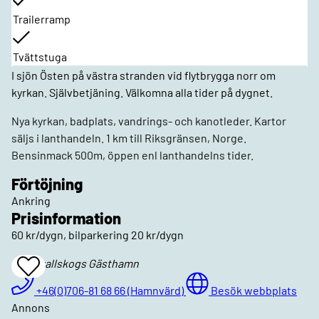
Trailerramp
Tvättstuga
I sjön Östen på västra stranden vid flytbrygga norr om
kyrkan. Självbetjäning. Välkomna alla tider på dygnet.
Nya kyrkan, badplats, vandrings- och kanotleder. Kartor
säljs i lanthandeln. 1 km till Riksgränsen, Norge.
Bensinmack 500m, öppen enl lanthandelns tider.
Förtöjning
Ankring
Prisinformation
60 kr/dygn, bilparkering 20 kr/dygn
Östervallskogs Gästhamn
Add
To
Favrites
+46(0)706-81 68 66 (Hamnvärd)
Besök webbplats
Annons