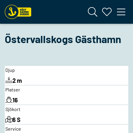
Östervallskogs Gästhamn
Djup
2 m
Platser
16
Sjökort
6 S
Service