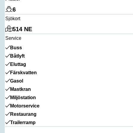
6
Sjökort
514 NE
Service
Buss
Båtlyft
Eluttag
Färskvatten
Gasol
Mastkran
Miljöstation
Motorservice
Restaurang
Trailerramp