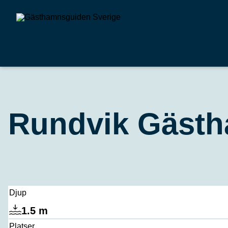
Rundvik Gäst
Djup
1.5 m
Platser