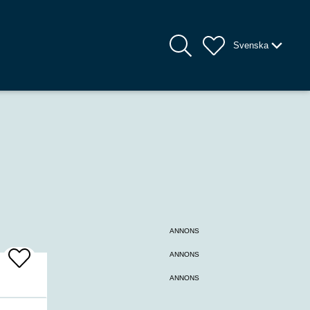
Svenska
ANNONS
ANNONS
Add
To
ANNONS
Favrites