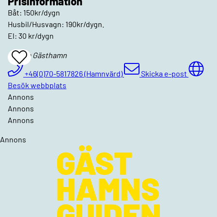
Prisinformation
Båt: 150kr/dygn
Husbil/Husvagn: 190kr/dygn.
El: 30 kr/dygn
Stocka Gästhamn
Add
To
Favrites
+46(0)70-5817826 (Hamnvärd)
Skicka e-post
Besök webbplats
Annons
Annons
Annons
Annons