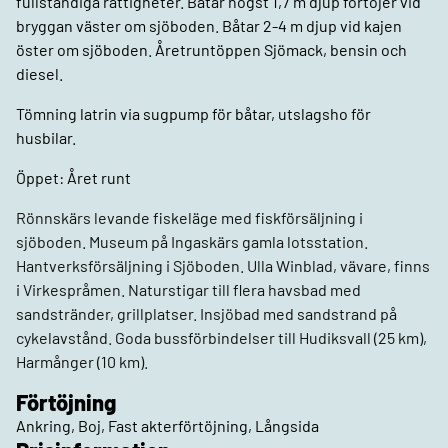
fullständiga rättigheter. Båtar högst 1,7 m djup förtöjer vid
bryggan väster om sjöboden. Båtar 2-4 m djup vid kajen
öster om sjöboden. Åretruntöppen Sjömack, bensin och
diesel.
Tömning latrin via sugpump för båtar, utslagsho för
husbilar.
Öppet: Året runt
Rönnskärs levande fiskeläge med fiskförsäljning i
sjöboden. Museum på Ingaskärs gamla lotsstation.
Hantverksförsäljning i Sjöboden. Ulla Winblad, vävare, finns
i Virkespråmen. Naturstigar till flera havsbad med
sandstränder, grillplatser. Insjöbad med sandstrand på
cykelavstånd. Goda bussförbindelser till Hudiksvall (25 km),
Harmånger (10 km).
Förtöjning
Ankring, Boj, Fast akterförtöjning, Långsida