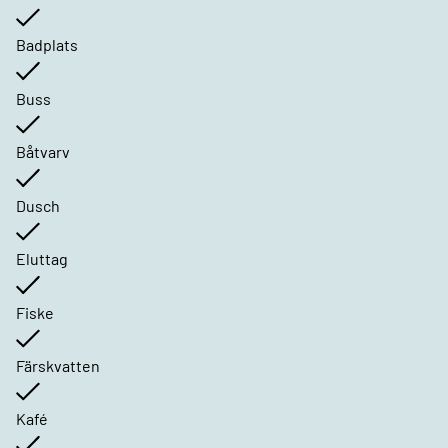
Badplats
Buss
Båtvarv
Dusch
Eluttag
Fiske
Färskvatten
Kafé