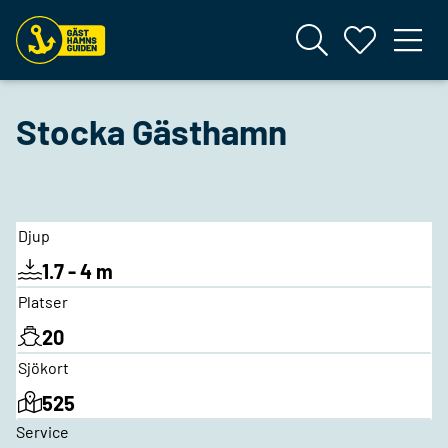
Stocka Gästhamn
Djup
1.7 - 4 m
Platser
20
Sjökort
525
Service