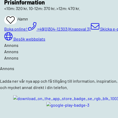
Prisinformation
<10m: 320 kr, 10-12m: 370 kr, >12m: 470 kr.
Strana Hamn
Add
To
Favrites
Boka online!
+46(0)304-12303 (Knappval 3)
Skicka e-
Besök webbplats
Annons
Annons
Annons
Annons
Ladda ner vår nya app och få tillgång till information, inspiratio
och mycket annat direkt i din telefon.