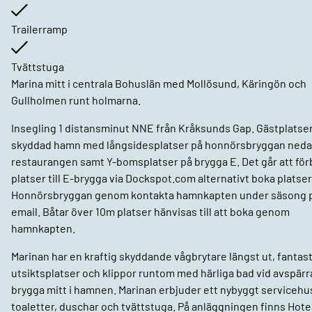
Trailerramp
Tvättstuga
Marina mitt i centrala Bohuslän med Mollösund, Käringön och
Gullholmen runt holmarna.
Insegling 1 distansminut NNE från Kråksunds Gap. Gästplatser
skyddad hamn med långsidesplatser på honnörsbryggan neda
restaurangen samt Y-bomsplatser på brygga E. Det går att fö
platser till E-brygga via Dockspot.com alternativt boka platser 
Honnörsbryggan genom kontakta hamnkapten under säsong 
email. Båtar över 10m platser hänvisas till att boka genom
hamnkapten.
Marinan har en kraftig skyddande vågbrytare längst ut, fantas
utsiktsplatser och klippor runtom med härliga bad vid avspärr
brygga mitt i hamnen. Marinan erbjuder ett nybyggt serviceh
toaletter, duschar och tvättstuga. På anläggningen finns Hote