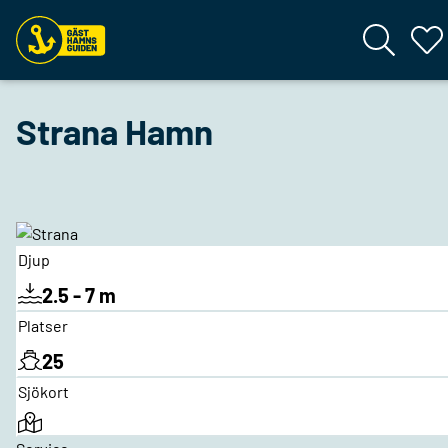
Strana Hamn
Djup
2.5 - 7 m
Platser
25
Sjökort