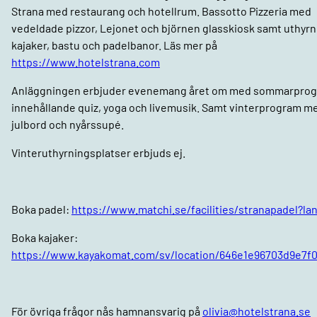
Strana med restaurang och hotellrum. Bassotto Pizzeria med
vedeldade pizzor, Lejonet och björnen glasskiosk samt uthyrn
kajaker, bastu och padelbanor. Läs mer på
https://www.hotelstrana.com
Anläggningen erbjuder evenemang året om med sommarpro
innehållande quiz, yoga och livemusik. Samt vinterprogram m
julbord och nyårssupé.
Vinteruthyrningsplatser erbjuds ej.
Boka padel:
https://www.matchi.se/facilities/stranapadel?la
Boka kajaker:
https://www.kayakomat.com/sv/location/646e1e96703d9e7f0
För övriga frågor nås hamnansvarig på
olivia@hotelstrana.se