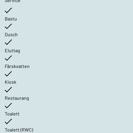
Service
Bastu
Dusch
Eluttag
Färskvatten
Kiosk
Restaurang
Toalett
Toalett (RWC)