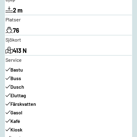
2 m
Platser
76
Sjökort
413 N
Service
Bastu
Buss
Dusch
Eluttag
Färskvatten
Gasol
Kafé
Kiosk