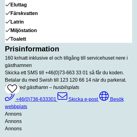
Eluttag
Färskvatten
Latrin
Miljöstation
Toalett
Prisinformation
160 kr/natt inklusive el och tillgång till servicehuset nere i
gästhamnen
Skicka ett SMS till +46(0)73-663 33 01 så får du koden.
Betalar du med Swish till 123 120 66 14 när du parkerat.
Mariefred gästhamn – husbilsplats
Add
To
Favrites
+46(0)736-633301
Skicka e-post
Besök
webbplats
Annons
Annons
Annons