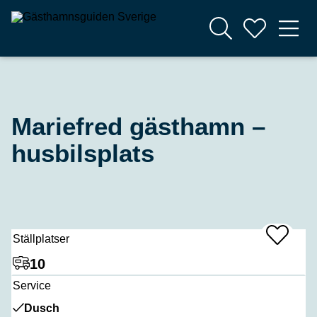
Mariefred gästhamn –
husbilsplats
Ställplatser
Add
To
Favrites
10
Service
Dusch