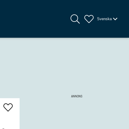
Svenska
ANNONS
Add
To
Favrites