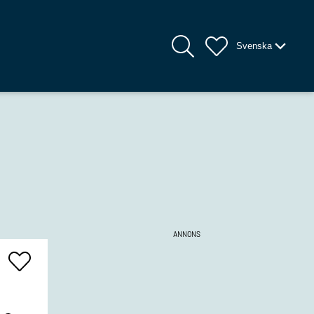
Svenska
ANNONS
Add
To
Favrites