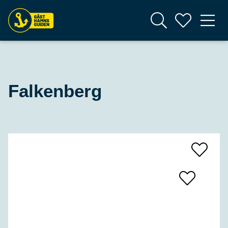
Falkenberg
Add
To
Favrites
Add
To
Favrites