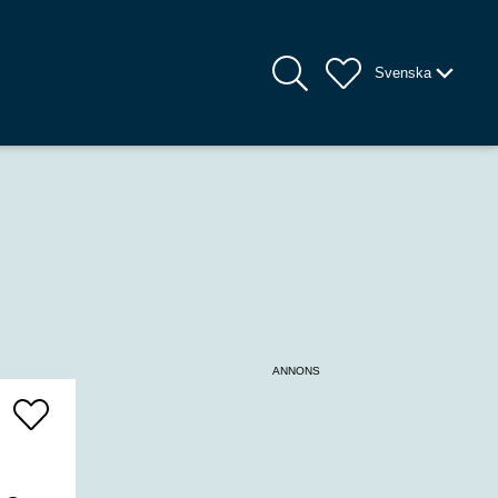
Svenska
ANNONS
Add
To
Favrites