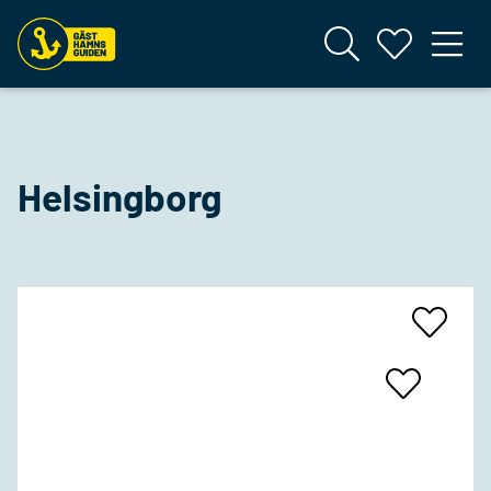
Helsingborg
Add
To
Favrites
Add
To
Favrites