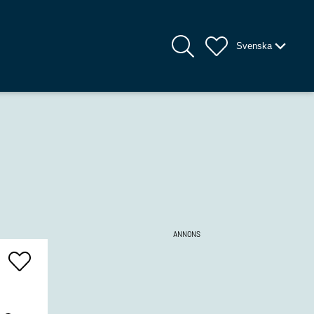
Svenska
ANNONS
Add
To
Favrites