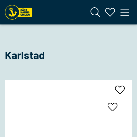
Karlstad
Add
To
Favrites
Add
To
Favrites