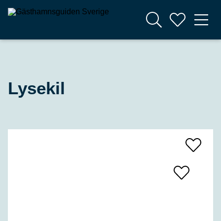
Lysekil
Add
To
Favrites
Add
To
Favrites