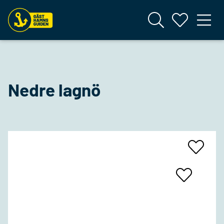
Nedre lagnö
Add
To
Favrites
Add
To
Favrites