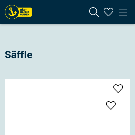
Säffle
Add
To
Favrites
Add
To
Favrites