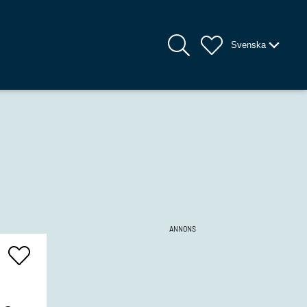
Svenska
ANNONS
Add
To
Favrites