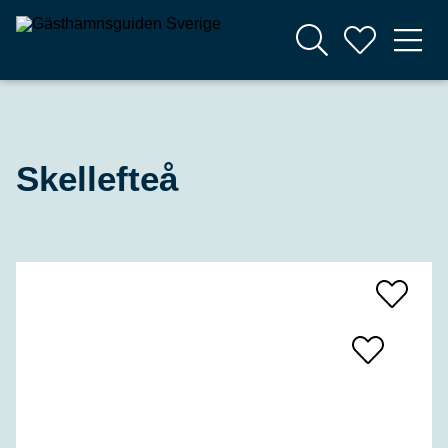
Skellefteå
Add
To
Favrites
Add
To
Favrites