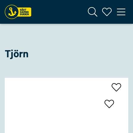
Tjörn
Add
To
Favrites
Add
To
Favrites