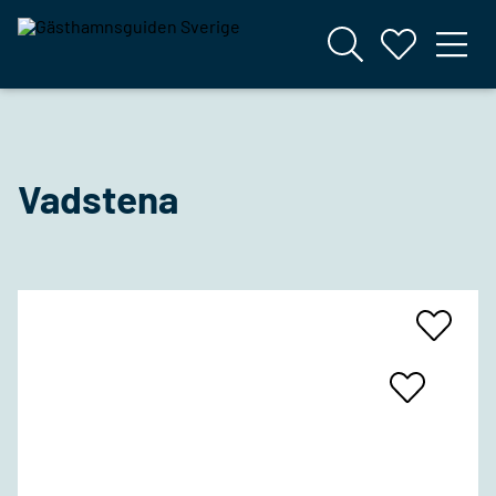
Vadstena
Add
To
Favrites
Add
To
Favrites