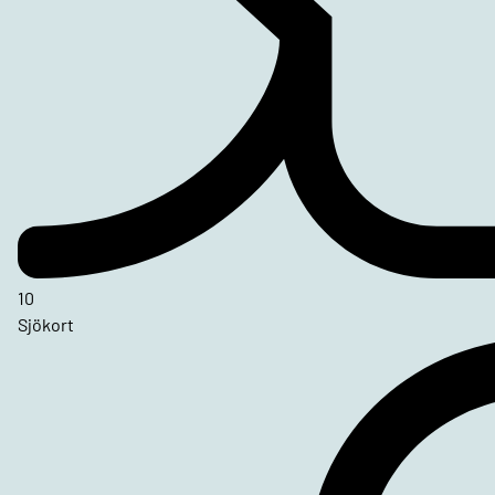
10
Sjökort