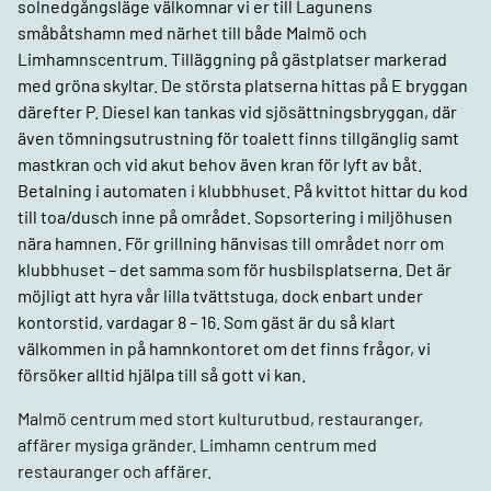
solnedgångsläge välkomnar vi er till Lagunens
småbåtshamn med närhet till både Malmö och
Limhamnscentrum. Tilläggning på gästplatser markerad
med gröna skyltar. De största platserna hittas på E bryggan
därefter P. Diesel kan tankas vid sjösättningsbryggan, där
även tömningsutrustning för toalett finns tillgänglig samt
mastkran och vid akut behov även kran för lyft av båt.
Betalning i automaten i klubbhuset. På kvittot hittar du kod
till toa/dusch inne på området. Sopsortering i miljöhusen
nära hamnen. För grillning hänvisas till området norr om
klubbhuset – det samma som för husbilsplatserna. Det är
möjligt att hyra vår lilla tvättstuga, dock enbart under
kontorstid, vardagar 8 – 16. Som gäst är du så klart
välkommen in på hamnkontoret om det finns frågor, vi
försöker alltid hjälpa till så gott vi kan.
Malmö centrum med stort kulturutbud, restauranger,
affärer mysiga gränder. Limhamn centrum med
restauranger och affärer.