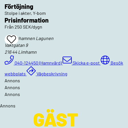
Förtöjning
Stolpe i akter, Y-bom
Prisinformation
Från 250 SEK/dygn
Andelshamnen Lagunen
Add
Vaktgatan 9
To
Favrites
216 44
Limhamn
040-124450 (Hamnvärd)
Skicka e-post
Besök
webbplats
Vägbeskrivning
Annons
Annons
Annons
Annons