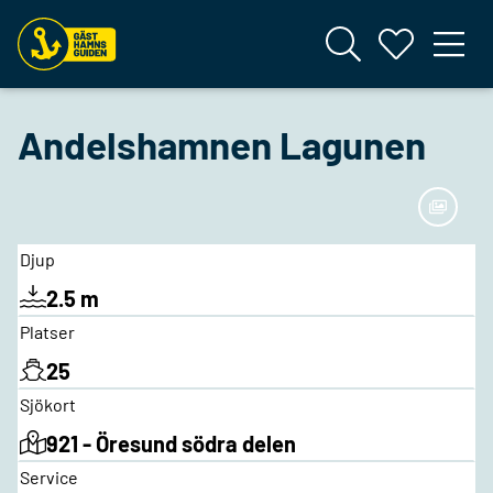
Andelshamnen Lagunen
Djup
2.5 m
Platser
25
Sjökort
921 - Öresund södra delen
Service