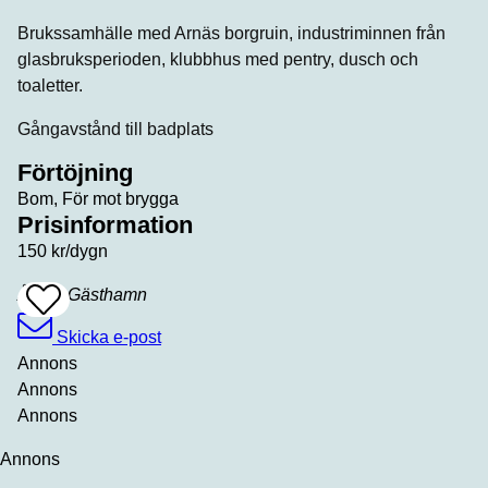
Brukssamhälle med Arnäs borgruin, industriminnen från
glasbruksperioden, klubbhus med pentry, dusch och
toaletter.
Gångavstånd till badplats
Förtöjning
Bom, För mot brygga
Prisinformation
150 kr/dygn
Årnäs Gästhamn
Add
To
Favrites
Skicka e-post
Annons
Annons
Annons
Annons