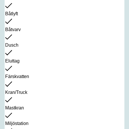
Båtlyft
Båtvarv
Dusch
Eluttag
Färskvatten
Kran/Truck
Mastkran
Miljöstation