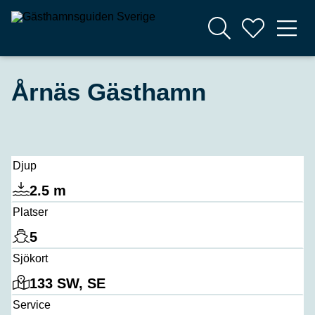
Årnäs Gästhamn
Djup
2.5 m
Platser
5
Sjökort
133 SW, SE
Service